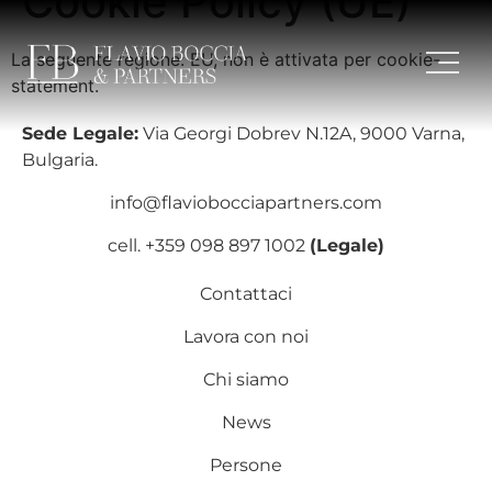
Cookie Policy (UE)
La seguente regione: EU, non è attivata per cookie-
statement.
Sede Legale:
Via Georgi Dobrev N.12A, 9000 Varna,
Bulgaria.
info@flaviobocciapartners.com​
cell. +359 098 897 1002
(Legale)
Contattaci
Lavora con noi
Chi siamo
News
Persone